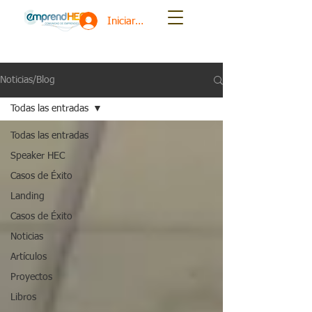
Iniciar sesión
Noticias/Blog
Todas las entradas
Todas las entradas
Speaker HEC
Casos de Éxito
Landing
Casos de Éxito
Noticias
Artículos
Proyectos
Libros