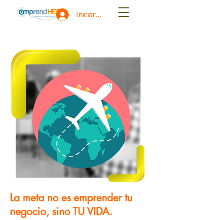
Iniciar sesión
La meta no es emprender tu
negocio, sino TU VIDA.