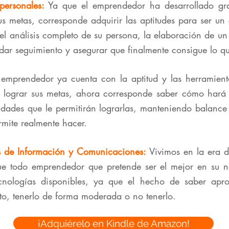
personales:
Ya que el emprendedor ha desarrollado gra
us metas, corresponde adquirir las aptitudes para ser un
el análisis completo de su persona, la elaboración de un
dar seguimiento y asegurar que finalmente consigue lo q
 emprendedor ya cuenta con la aptitud y las herramienta
a lograr sus metas, ahora corresponde saber cómo hará
idades que le permitirán lograrlas, manteniendo balance 
rmite realmente hacer.
s de Información y Comunicaciones:
Vivimos en la era d
ue todo emprendedor que pretende ser el mejor en su neg
cnologías disponibles, ya que el hecho de saber apr
ito, tenerlo de forma moderada o no tenerlo.
¡Adquiérelo en Kindle de Amazon!