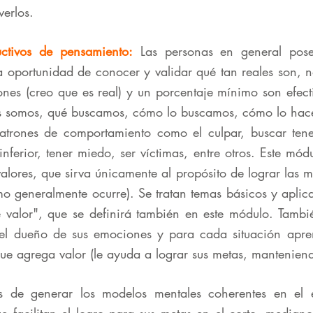
verlos.
ctivos de pensamiento:
Las personas en general pos
la oportunidad de conocer y validar qué tan reales son,
nes (creo que es real) y un porcentaje mínimo son efecti
s somos, qué buscamos, cómo lo buscamos, cómo lo hace
atrones de comportamiento como el culpar, buscar tene
se inferior, tener miedo, ser víctimas, entre otros. Este m
valores, que sirva únicamente al propósito de lograr las 
mo generalmente ocurre). Se tratan temas básicos y aplic
e valor", que se definirá también en este módulo. Tambi
 el dueño de sus emociones y para cada situación apr
ue agrega valor (le ayuda a lograr sus metas, manteniend
s de generar los modelos mentales coherentes en el