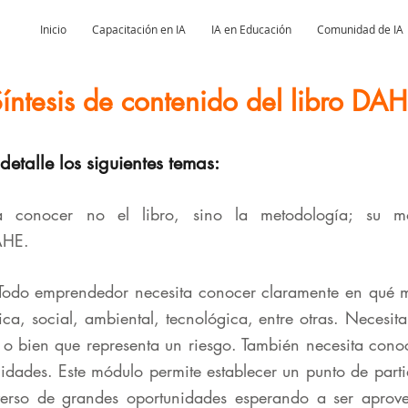
Inicio
Capacitación en IA
IA en Educación
Comunidad de IA
íntesis de contenido del libro DA
talle los siguientes temas:
 conocer no el libro, sino la metodología; su mod
AHE.
odo emprendedor necesita conocer claramente en qué m
ica, social, ambiental, tecnológica, entre otras. Necesi
 bien que representa un riesgo. También necesita conoce
lidades. Este módulo permite establecer un punto de pa
rso de grandes oportunidades esperando a ser aprov