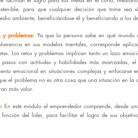
ue facilitan el logro para sus metas en el corto, median
sostenible, para que cualquier decisión que tome sea 
edio ambiente, beneficiándose él y beneficiando a los d
s y problemas:
Ya que la persona sabe en qué mundo es
herencia en sus modelos mentales, corresponde aplica
tas. Los retos y problemas implican tanto un lazo emoc
 pasos con actitudes y habilidades más avanzadas, e
nto emocional en situaciones complejas y enfocarse en 
ue el problema no es otra cosa que una situación en la 
ran más valor.
:
En este módulo el emprendedor comprende, desde una 
función del líder, para facilitar el logro de sus objetiv