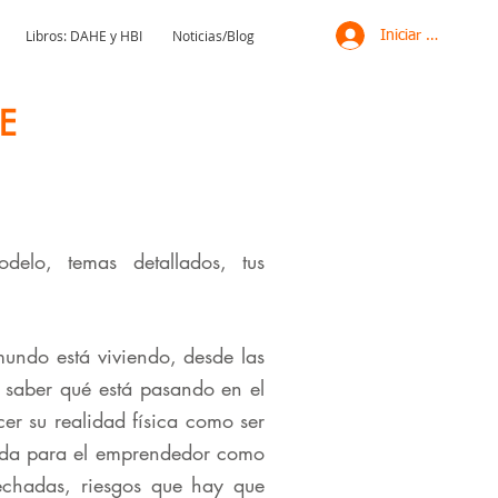
Libros: DAHE y HBI
Noticias/Blog
Iniciar sesión
HE
elo, temas detallados, tus
undo está viviendo, desde las
ta saber qué está pasando en el
r su realidad física como ser
rtida para el emprendedor como
echadas, riesgos que hay que