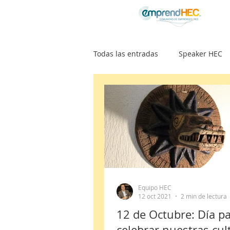
Todas las entradas
Speaker HEC
Noticias
Artículos
Proy
Podcast POSIBILISTAS
Comun
Equipo HEC
12 oct 2021
2 min de lectura
12 de Octubre: Día p
celebrar nuestras cul