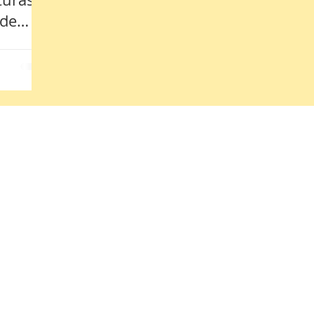
 de
 38400.
Innovación y Desarrollo Tecnológico S.A.P.I. de C.V. Todos los derechos reserva