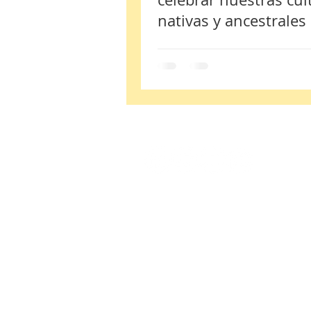
nativas y ancestrales
América
¡Síguenos!
Email:
contacto@emprendhec.com
Valle de Santiago, Guanajuato, México. C.P.
© Copyright 2024. EmprendHEC Educación en 