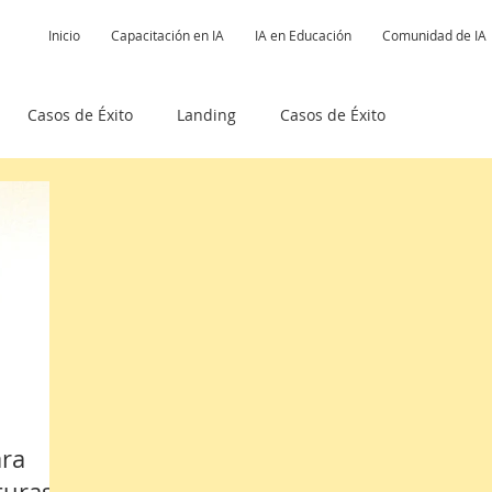
Inicio
Capacitación en IA
IA en Educación
Comunidad de IA
Casos de Éxito
Landing
Casos de Éxito
ectos
Libros
Podcast Posibilisatas
idad IA
ara
turas