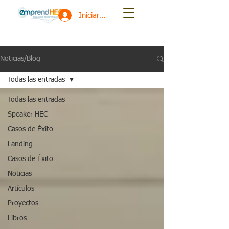
Iniciar sesión
Noticias/Blog
Todas las entradas
Todas las entradas
Speaker HEC
Casos de Éxito
Landing
Casos de Éxito
Noticias
Artículos
Proyectos
Libros