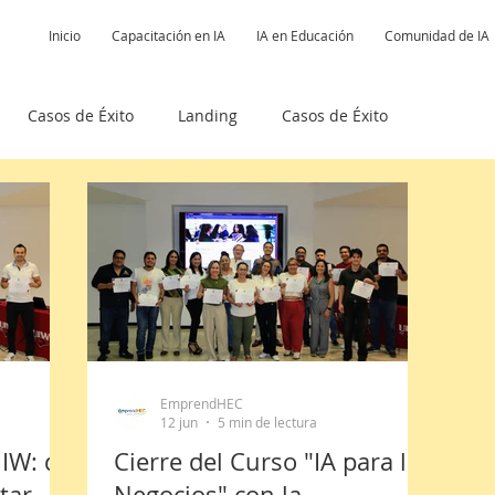
Inicio
Capacitación en IA
IA en Educación
Comunidad de IA
Casos de Éxito
Landing
Casos de Éxito
ectos
Libros
Podcast Posibilisatas
idad IA
EmprendHEC
12 jun
5 min de lectura
UIW: de
Cierre del Curso "IA para los
tar
Negocios" con la