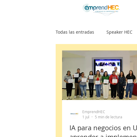
Todas las entradas
Speaker HEC
Noticias
Artículos
Proy
Podcast POSIBILISTAS
Comun
EmprendHEC
1 jul
5 min de lectura
IA para negocios en 
aprender a implemen