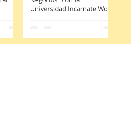
Universidad Incarnate Word
Campus Bajío
 38400.
Innovación y Desarrollo Tecnológico S.A.P.I. de C.V. Todos los derechos reserva