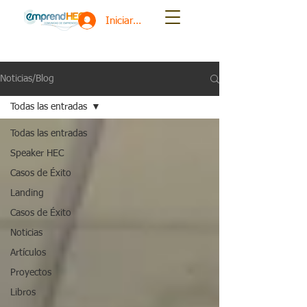
Iniciar sesión
Noticias/Blog
Todas las entradas
Todas las entradas
Speaker HEC
Casos de Éxito
Landing
Casos de Éxito
Noticias
Artículos
Proyectos
Libros