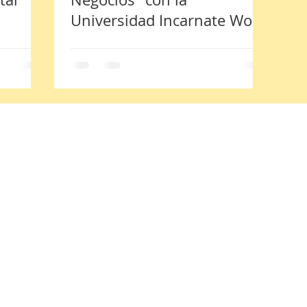
Universidad Incarnate Word
Campus Bajío
 38400.
Innovación y Desarrollo Tecnológico S.A.P.I. de C.V. Todos los derechos reserva