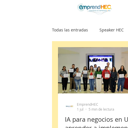
Todas las entradas
Speaker HEC
Noticias
Artículos
Proy
Podcast POSIBILISTAS
Comun
EmprendHEC
1 jul
5 min de lectura
IA para negocios en 
aprender a implemen