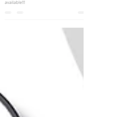
SMI Virtual - 16 Feb 2022: Convergence
and unity for a new era. Recording
available!!!