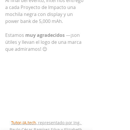
Al final del evento, Intel nos entregó 
a cada Proyecto de Impacto una 
mochila negra con display y un 
power bank de 5,000 mAh.
Estamos 
muy agradecidos
 —¡son 
útiles y llevan el logo de una marca 
que admiramos! 😊
Tutor-IA.tech
, representado por Ing. 
Paulo César Ramírez Silva y Elizabeth 