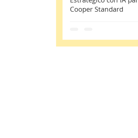
Cooper Standard
¡Síguenos!
Email:
contacto@emprendhec.com
Valle de Santiago, Guanajuato, México. C.P.
© Copyright 2024. EmprendHEC Educación en 