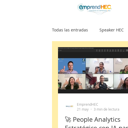
Todas las entradas
Speaker HEC
Noticias
Artículos
Proy
Podcast POSIBILISTAS
Comun
EmprendHEC
21 may
3 min de lectura
🚀 People Analytics
Estratégico con IA pa