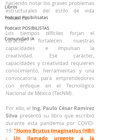
haciendo notar los graves problemas 
Libros
estructurales del estilo de vida 
Podcast Posibilisatas
moderno. 
Podcast POSIBILISTAS
Los tiempos difíciles forjan el 
Comunidad IA
carácter, fortalecen nuestras 
capacidades e impulsan la 
creatividad. Ese carácter, 
capacidades y creatividad requieren 
conocimiento, herramientas y una 
convocatoria para emprendedores 
con enfoque en el Tecnológico 
Nacional de México (TecNM). 
Por ello, el 
Ing. Paulo César Ramírez 
Silva
 presentó su libro que escribió 
durante esta pandemia por COVID-
19: 
"Homo Brutus Imaginatius (HBI) 
- Un llamado urgente a la 