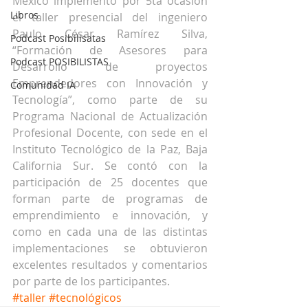
México implementó por 5ta ocasión 
Libros
el taller presencial del ingeniero 
Paulo César Ramírez Silva, 
Podcast Posibilisatas
“Formación de Asesores para 
Podcast POSIBILISTAS
Desarrollo de proyectos 
Emprendedores con Innovación y 
Comunidad IA
Tecnología”, como parte de su 
Programa Nacional de Actualización 
Profesional Docente, con sede en el 
Instituto Tecnológico de la Paz, Baja 
California Sur. Se contó con la 
participación de 25 docentes que 
forman parte de programas de 
emprendimiento e innovación, y 
como en cada una de las distintas 
implementaciones se obtuvieron 
excelentes resultados y comentarios 
por parte de los participantes. 
#taller
#tecnológicos