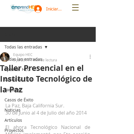
Iniciar sesión
Entrada
Todas las entradas
Equipo HEC
Todas las entradas
5 jul 2014
1 min de lectura
Taller Presencial en el
Speaker HEC
Instituto Tecnológico de
Casos de Éxito
la Paz
Landing
Casos de Éxito
La Paz, Baja California Sur. 
Noticias
30 de Junio al 4 de Julio del año 2014 
Artículos
El ahora Tecnológico Nacional de 
Proyectos