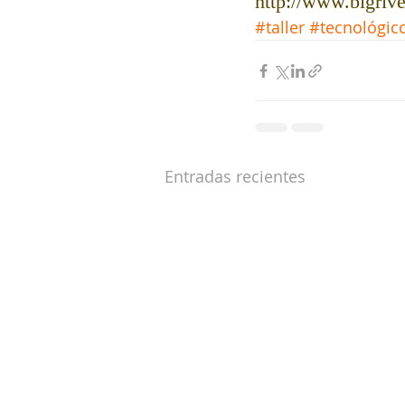
http://www.bigriv
#taller
#tecnológic
Entradas recientes