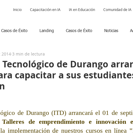
Inicio
Capacitación en IA
IA en Educación
Comunidad de IA
Casos de Éxito
Landing
Casos de Éxito
Noticias
A
t 2014
3 min de lectura
Podcast POSIBILISTAS
Comunidad IA
to Tecnológico de Durango arra
ara capacitar a sus estudiante
en
ológico de Durango (ITD) arrancará el 01 de septi
 
Talleres de emprendimiento e innovación e
 la implementación de nuestros cursos en línea 
"