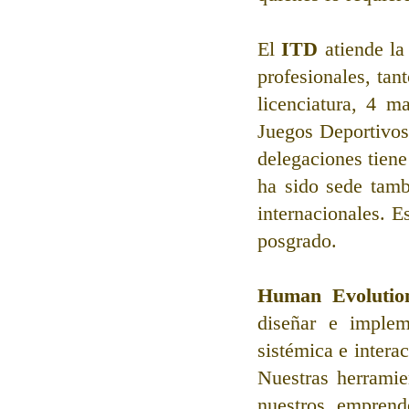
El 
ITD 
atiende l
profesionales, tan
licenciatura, 4 m
Juegos Deportivos 
delegaciones tiene
ha sido sede tamb
internacionales. E
posgrado. 
Human Evolution
diseñar e implem
sistémica e intera
Nuestras herramie
nuestros emprend