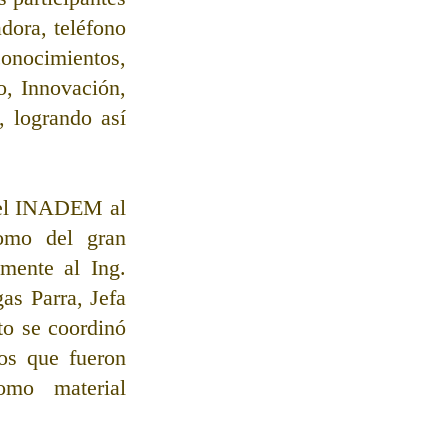
ora, teléfono 
conocimientos, 
, Innovación, 
 logrando así 
del INADEM al 
omo del gran 
mente al Ing. 
s Parra, Jefa 
o se coordinó 
os que fueron 
mo material 