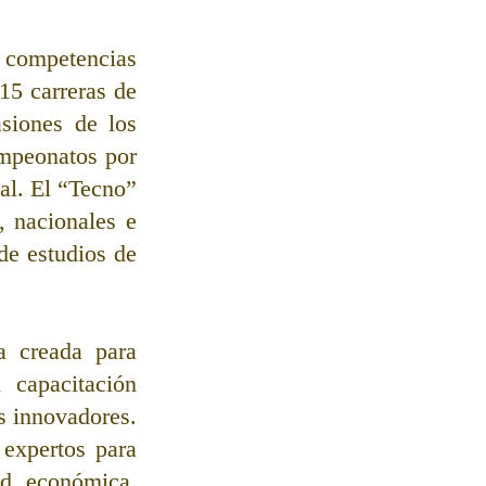
 competencias 
5 carreras de 
siones de los 
mpeonatos por 
al. El “Tecno” 
 nacionales e 
e estudios de 
 creada para 
capacitación 
s innovadores. 
expertos para 
d económica, 