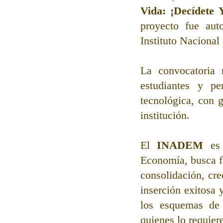
Vida: ¡Decídete 
proyecto fue aut
Instituto Naciona
La convocatoria n
estudiantes y p
tecnológica, con 
institución. 
El 
INADEM 
es
Economía, busca fo
consolidación, cr
inserción exitosa 
los esquemas de 
quienes lo requiere