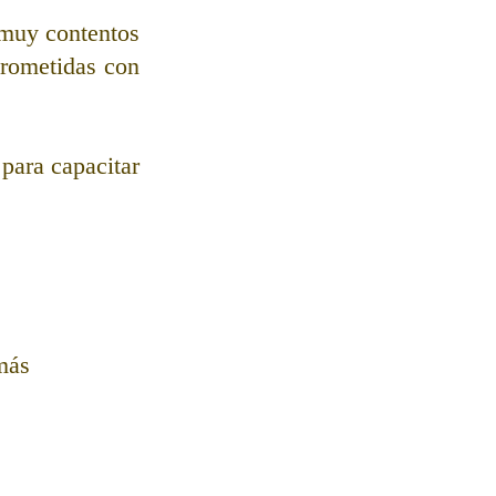
muy contentos 
prometidas con 
ara capacitar 
más 