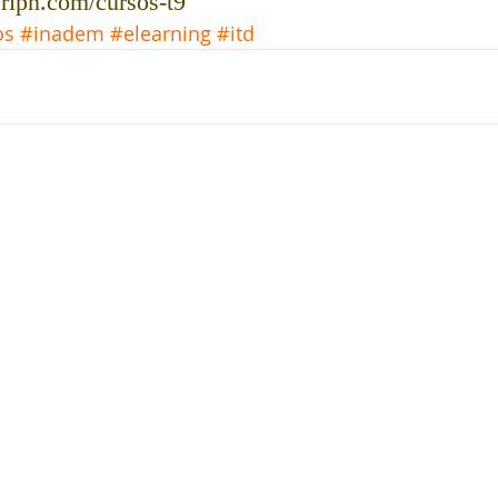
eripn.com/cursos-t9
os
#inadem
#elearning
#itd