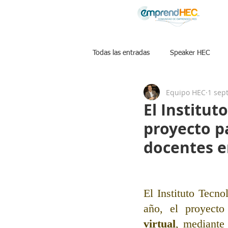
Todas las entradas
Speaker HEC
Equipo HEC
1 sep
Libros
Podcast Posibilisatas
El Institu
proyecto p
docentes 
El Instituto Tecn
año, el proyecto
virtual
, mediante