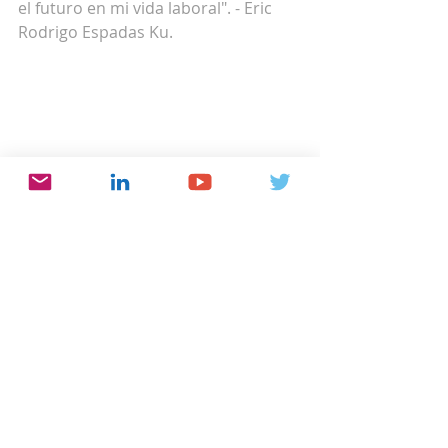
el futuro en mi vida laboral". - Eric 
Rodrigo Espadas Ku. 
"Me gustó mucho el curso. 
Principalmente por ser el primer 
curso virtual que he tomado. La 
información es totalmente útil y se 
complementa con mucha de la 
información que hay disponible 
sobre el tema. Es un panorama 
bastante claro gracias a los 
ejercicios y ejemplos que hay en el 
curso". - Juan Rene Casas Requejo. 