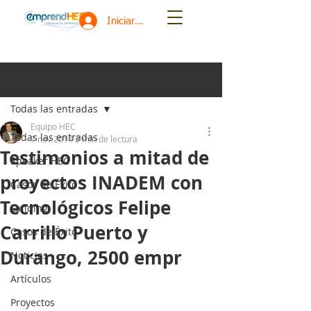
Iniciar sesión
Entrada
Todas las entradas
Equipo HEC
Todas las entradas
7 nov 2014
2 min de lectura
Testimonios a mitad de
Speaker HEC
proyectos INADEM con
Casos de Éxito
Tecnológicos Felipe
Landing
Carrillo Puerto y
Casos de Éxito
Durango, 2500 empr
Noticias
Artículos
Proyectos