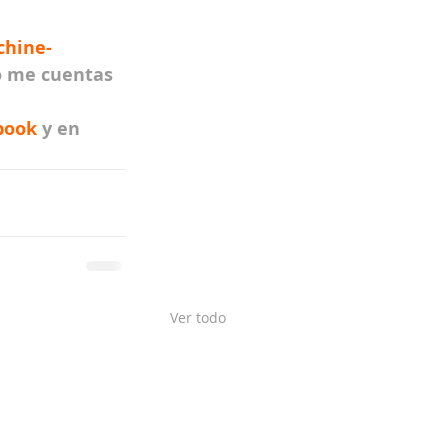
chine-
o me cuentas 
book
 y en
Ver todo