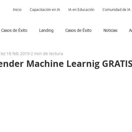
Inicio
Capacitación en IA
IA en Educación
Comunidad de IA
Casos de Éxito
Landing
Casos de Éxito
Noticias
A
rez
18 feb 2019
2 min de lectura
Podcast POSIBILISTAS
Comunidad IA
nder Machine Learnig GRATIS