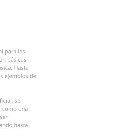
i para las 
an básicas 
sica. Hasta 
os ejemplos de 
cial, se 
l como una 
ser 
sando hasta 