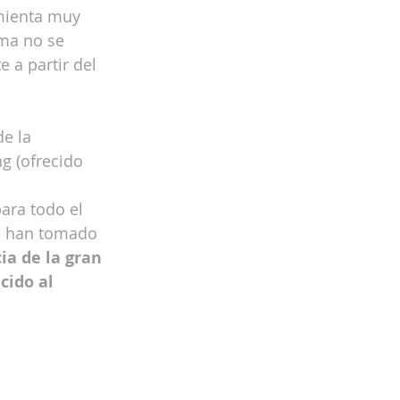
mienta muy 
ema no se 
a partir del 
e la 
g (ofrecido 
ara todo el 
e han tomado 
ia de la gran 
cido al 