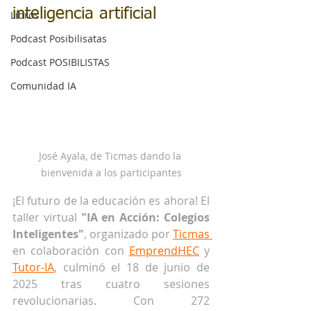
inteligencia artificial
Libros
Podcast Posibilisatas
Podcast POSIBILISTAS
Comunidad IA
José Ayala, de Ticmas dando la 
bienvenida a los participantes
¡El futuro de la educación es ahora! El 
taller virtual 
"IA en Acción: Colegios 
Inteligentes"
, organizado por 
Ticmas 
en colaboración con 
EmprendHEC
 y 
Tutor-IA
, culminó el 18 de junio de 
2025 tras cuatro sesiones 
revolucionarias. Con 272 