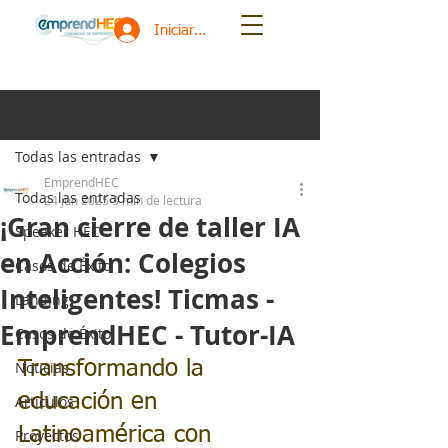
Iniciar sesión
Entrada
Todas las entradas
EmprendHEC
Todas las entradas
24 jun 2025
3 min de lectura
¡Gran cierre de taller IA
Speaker HEC
en Acción: Colegios
Casos de Éxito
Inteligentes! Ticmas -
Landing
EmprendHEC - Tutor-IA
Casos de Éxito
Transformando la 
Noticias
educación en 
Artículos
Latinoamérica con 
Proyectos