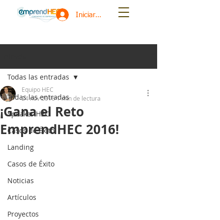
Iniciar sesión
Entrada
Todas las entradas
Equipo HEC
Todas las entradas
24 nov 2016
1 min de lectura
¡Gana el Reto
Speaker HEC
EmprendHEC 2016!
Casos de Éxito
Landing
Casos de Éxito
Noticias
Artículos
Proyectos