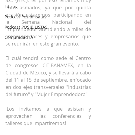
S.C. (HEC), es por eso estamos muy 
Libros
entusiasmados; ya que por quinta 
ocasión estaremos participando en 
Podcast Posibilisatas
la Semana Nacional del 
Podcast POSIBILISTAS
Emprendedor atendiendo a miles de 
emprendedores y empresarios que 
Comunidad IA
se reunirán en este gran evento.
El cuál tendrá como sede el Centro 
de congresos CITIBANAMEX, en la 
Ciudad de México, y se llevará a cabo 
del 11 al 15 de septiembre, enfocado 
en dos ejes transversales "Industrias 
del futuro" y "Mujer Emprendedora". 
¡Los invitamos a que asistan y 
aprovechen las conferencias y 
talleres que impartiremos!