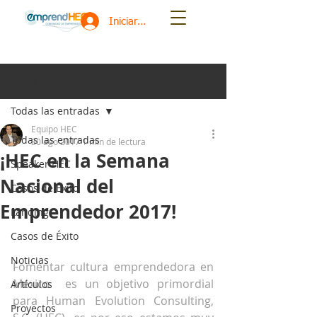
Iniciar sesión
Entrada
Todas las entradas
Equipo HEC
Todas las entradas
30 ago 2017
1 min de lectura
¡HEC en la Semana
Speaker HEC
Nacional del
Casos de Éxito
Emprendedor 2017!
Landing
Casos de Éxito
Noticias
Fomentar cultura emprendedora en 
México  es un objetivo primordial 
Artículos
para Human Evolution Consulting, 
Proyectos