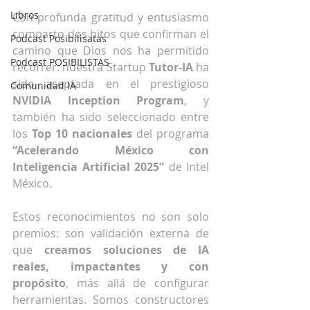
Libros
Con profunda gratitud y entusiasmo 
comparto dos hitos que confirman el 
Podcast Posibilisatas
camino que Dios nos ha permitido 
Podcast POSIBILISTAS
recorrer: nuestra Startup 
Tutor-IA
 ha 
sido aceptada en el prestigioso 
Comunidad IA
NVIDIA Inception Program
, y 
también ha sido
seleccionado entre 
los 
Top 10 nacionales
 del programa 
“Acelerando México con 
Inteligencia Artificial 2025”
 de Intel 
México.
Estos reconocimientos no son solo 
premios: son validación externa de 
que 
creamos soluciones de IA 
reales, impactantes y con 
propósito
, más allá de configurar 
herramientas. Somos constructores 