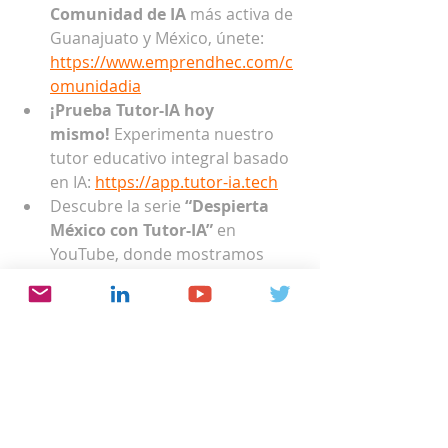
Comunidad de IA
 más activa de 
Guanajuato y México, únete: 
https://www.emprendhec.com/c
omunidadia
¡Prueba Tutor-IA hoy 
mismo!
 Experimenta nuestro 
tutor educativo integral basado 
en IA: 
https://app.tutor-ia.tech
Descubre la serie 
“Despierta 
México con Tutor-IA”
 en 
YouTube, donde mostramos 
aplicaciones reales y 
transformadoras: 
https://youtube.com/playlist?
list=PLBld54uQEsi5wSZGpjyb_Mp
_Z1wOEt9mX&si=fnOW5vkmY0K1
MrjM
Responde en comentarios, 
o