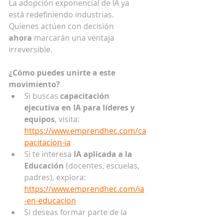
La adopción exponencial de IA ya 
está redefiniendo industrias. 
Quienes actúen con decisión 
ahora
 marcarán una ventaja 
irreversible.
¿Cómo puedes unirte a este 
movimiento?
Si buscas 
capacitación 
ejecutiva en IA para líderes y 
equipos
, visita: 
https://www.emprendhec.com/ca
pacitacion-ia
Si te interesa 
IA aplicada a la 
Educación
 (docentes, escuelas, 
padres), explora: 
https://www.emprendhec.com/ia
-en-educacion
Si deseas formar parte de la 